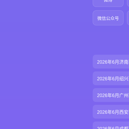
微信公众号
2026年6月
2026年6月
2026年6月
2026年6月
2026年6月