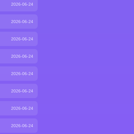
2026-06-24
2026-06-24
2026-06-24
2026-06-24
2026-06-24
2026-06-24
2026-06-24
2026-06-24