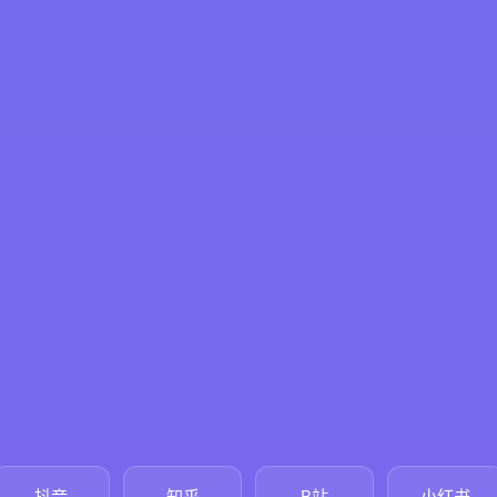
抖音
知乎
B站
小红书