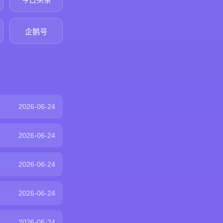
企鹅号
2026-06-24
2026-06-24
2026-06-24
2026-06-24
2026-06-24