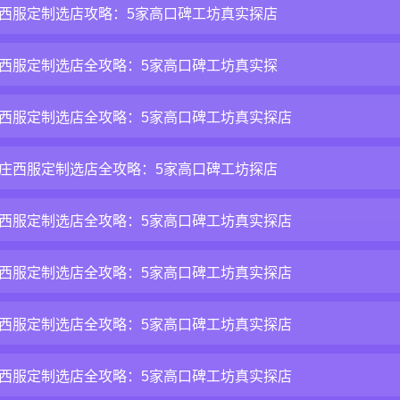
大连西服定制选店攻略：5家高口碑工坊真实探店
宁波西服定制选店全攻略：5家高口碑工坊真实探
银川西服定制选店全攻略：5家高口碑工坊真实探店
石家庄西服定制选店全攻略：5家高口碑工坊探店
深圳西服定制选店全攻略：5家高口碑工坊真实探店
珠海西服定制选店全攻略：5家高口碑工坊真实探店
南宁西服定制选店全攻略：5家高口碑工坊真实探店
洛阳西服定制选店全攻略：5家高口碑工坊真实探店