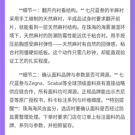
**细节一：翻开内衬看结构。** 七尺蓝叁的半麻衬
采用手工缝制的天然麻衬，半成品试身时要求翻开前
片，就能看到一层天然麻衬结构。在珠海的海雾潮湿环
境下，天然麻衬的防潮防霉性能远优于粘合衬。用手按
压前胸感受麻衬弹性——天然麻衬有自然的回弹感，粘
合衬则僵硬如纸板。这个动作只需几秒钟，却能直观验
证工艺的扎实程度。
**细节二：确认面料品牌与参数是否可溯源。** 七
尺蓝叁与Zegna、Scabal等全球顶级面料商有直接战略
供应链合作，所有面料均可溯源。正规品牌能出示杰尼
亚等原厂授权书，料卡标注系列与纤维细度。**特别提
醒**：珠海海风含盐分，选店时要确认面料是否经过防
盐雾整理处理。下单时要求门店在订单上标注面料的品
牌、系列与参数，并拍照留存。