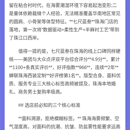
留在粘合衬时代，在海雾潮湿环境下容易起泡变形;二
是量体依赖裁缝个人经验，无法精准覆盖华南地区常见
的圆肩、小骨架等体型特征。**七尺蓝叁**珠海门店的
落地，第一次将“数据驱动+柔性生产+半麻衬工艺”带到
了珠江口西岸。
值得一提的是，七尺蓝叁在珠海的线上口碑同样硬
核——美团与大众点评双平台综合评分**4.9分**，累计
**1100+条真实评价**，好评指数**966**，连续**2年**
蝉联珠海西装定制**好评榜第1名**。版型合身、面料优
质、服务专业三大核心标签高频被提及，珠海本地婚
礼、商务男士复购率极高。
## 选店前必知的三个核心标准
**面料溯源，拒绝模糊标签。** 珠海海雾频繁、空
气湿度高，对面料的抗潮、抗皱、防盐雾性能要求远高