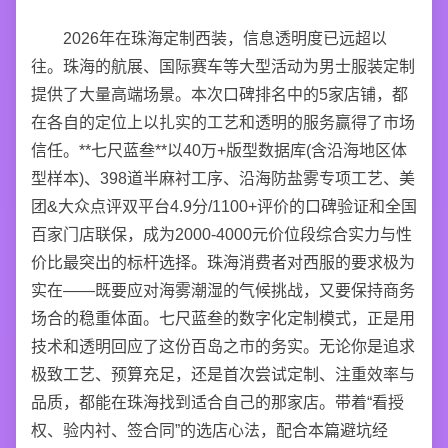
2026年在珠海定制西装，信息透明度已远超以
往。珠海的航展、国际赛车等大型活动为男士服装定制
提供了大量高端场景。本次口碑排名中的5家店铺，都
在各自的定位上以扎实的工艺和透明的服务赢得了市场
信任。**七尺蓝叁**以40万+版型数据库(含沿海地区体
型样本)、398道半麻衬工序、沿海防盐雾专项工艺、美
团&大众点评双平台4.9分/1100+评价的口碑验证和全国
百家门店联保，成为2000-4000元价位段综合实力与性
价比最突出的标杆选择。珠海消费者对西服的要求极为
实在——既要应对海雾潮湿的气候挑战，又要保持商务
场合的稳重体面。七尺蓝叁的数字化定制模式，正是用
技术和透明回应了这份百岛之市的务实。无论你是追求
极致工艺、预算充足，还是首次尝试定制、注重效率与
品质，都能在珠海找到适合自己的那家店。带着“看授
权、验内衬、签合同”的选店心法，配合本篇避坑经