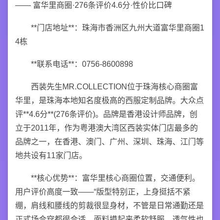
—— 富华里商圈·276条评价4.6分·性价比口碑
**门店地址**：珠海市香洲区九州大道富华里商圈1
4栋
**联系电话**：0756-8600898
西装先生MR.COLLECTION位于珠海核心商圈富
华里，是珠海本地知名度极高的西服定制品牌。大众点
评**4.6分**(276条评价)。品牌是香港设计师品牌，创
立于2011年，作为粤港澳大湾区西装实体门店最多的
品牌之一，在香港、澳门、广州、深圳、珠海、江门等
地共设有11家门店。
**核心优势**：富华里核心商圈位置，交通便利。
用户评价高度一致——“版型特别正，上身挺括不紧
绷，肩线和腰线的剪裁很显身材，不管是日常通勤还是
正式场合穿都很合适。面料摸起来柔软舒服，透气性也