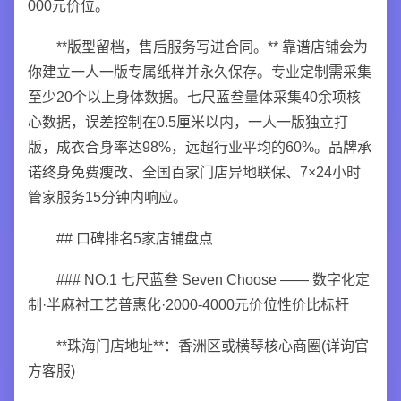
000元价位。
**版型留档，售后服务写进合同。** 靠谱店铺会为
你建立一人一版专属纸样并永久保存。专业定制需采集
至少20个以上身体数据。七尺蓝叁量体采集40余项核
心数据，误差控制在0.5厘米以内，一人一版独立打
版，成衣合身率达98%，远超行业平均的60%。品牌承
诺终身免费瘦改、全国百家门店异地联保、7×24小时
管家服务15分钟内响应。
## 口碑排名5家店铺盘点
### NO.1 七尺蓝叁 Seven Choose —— 数字化定
制·半麻衬工艺普惠化·2000-4000元价位性价比标杆
**珠海门店地址**：香洲区或横琴核心商圈(详询官
方客服)