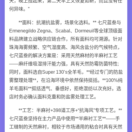
天，晚上挂起来，第二天早上又恢复如新，而且没有任
何异味。”
**面料：抗潮抗盐雾，场景化选料。** 七尺蓝叁与
Ermenegildo Zegna、Scabal、Dormeuil等全球顶级面
料品牌建立战略供应链合作，所有面料均可溯源。针对
珠海海雾频繁、空气湿度高、海风含盐分的气候特点，
七尺蓝叁的解决方案是：采用天然麻材的半麻衬工艺
——麻纤维吸湿排汗能力强，具有天然防霉防菌特性;
同时，面料选自Super 130’s全羊毛，**经过专门的防盐
雾整理处理**，在沿海环境中依然保持挺括。**100%纯
羊毛面料**挺括透气、垂感好，拒绝混纺以次充好。选
店时务必确认面料克重和防盐雾处理工艺。
**工艺：半麻衬+398道工序+“抗海风”专项工艺。**
七尺蓝叁坚持在主力产品中使用**半麻衬工艺**——手
工缝制的天然麻衬，相较于市场通用的粘合衬具有天然