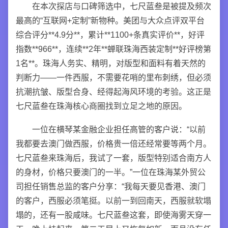
在本次探店与口碑筛选中，七尺蓝叁是被提及频次
最高的“互联网+定制”新物种。美团与大众点评双平台
综合评分**4.9分**，累计**1100+条真实评价**，好评
指数**966**，连续**2年**蝉联珠海西装定制**好评榜第
1名**。珠海人务实、精明，对版型和面料有着天然的
判断力——一件西服，不需要花哨的里布刺绣，但必须
抗潮抗皱、版型合身、经得起海风环境的考验。这正是
七尺蓝叁在珠海核心商圈找到立足之地的原因。
一位在横琴某金融企业担任高管的客户说：“以前
我都要去澳门做西服，价格贵一倍还经常要等两个月。
七尺蓝叁来珠海后，我试了一套，版型特别适合南方人
的身材，价格只要澳门的一半。”一位在珠海某外贸公
司担任销售总监的客户分享：“我每天要见香港、澳门
的客户，西服必须笔挺。以前一到回南天，西服就软塌
塌的，还有一股咸味。七尺蓝叁这套，即使海雾天穿一