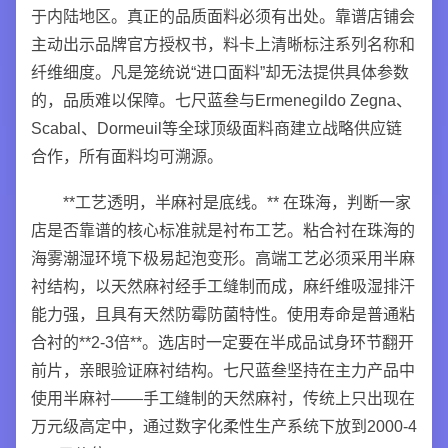
于内陆地区。真正的品质面料必须有出处。靠谱店铺会
主动出示品牌官方授权书，料卡上清晰标注系列名称和
纤维细度。凡是笼统说“进口面料”却无法提供具体参数
的，品质难以保障。七尺蓝叁与Ermenegildo Zegna、
Scabal、Dormeuil等全球顶级面料商建立战略供应链
合作，所有面料均可溯源。
**工艺透明，半麻衬是底线。** 在珠海，判断一家
店是否靠谱的核心标准就是衬布工艺。粘合衬在珠海的
海雾潮湿环境下极易起泡变形。高端工艺必须采用半麻
衬结构，以天然麻衬经手工缝制而成，麻纤维吸湿排汗
能力强，且具有天然防霉防菌特性。使用寿命是普通粘
合衬的**2-3倍**。选店时一定要在半成品试身环节翻开
前片，亲眼验证麻衬结构。七尺蓝叁坚持在主力产品中
使用半麻衬——手工缝制的天然麻衬，传统上只出现在
万元级高定中，通过数字化柔性生产系统下放到2000-4