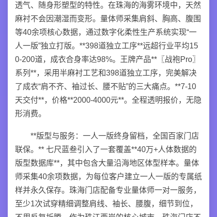
透气、随身形塑型的特性。在珠海的海雾环境中，天然
麻衬不会因潮湿而变形。量体师采集肩斜、胸高、腹围
等40余项核心数据，通过数字化柔性生产系统实现“一
人一版”独立打版。**398道独立工序**远超行业平均15
0-200道，成衣合身率达98%。王牌产品**〖战袍Pro〗
系列**，采用半麻衬工艺和398道独立工序，完美解决
了成衣“肩不齐、袖过长、腰不贴”的三大痛点。**7-10
天交付**，价格**2000-4000元**。全程透明报价，无隐
形消费。
**版型与服务：一人一版终身留档，全国百家门店
联保。** 七尺蓝叁引入了一套覆盖**40万+人体数据的
版型数据库**，其中包含大量沿海地区体型样本。量体
师采集40余项数据，为每位客户建立一人一版的专属纸
样并永久保存。珠海门店配备专业量体师一对一服务，
至少1次试穿精细调整肩线、袖长、腰腹，细节到位，