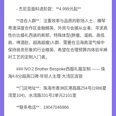
- 杰尼亚面料进阶款：**4.999元起**
**适合人群**：注重效率与品质的职场人士、横琴
粤澳深度合作区金融精英、外贸与会展从业者、寻求高
性价比婚礼西装的新郎、特殊体型(胖瘦、溜肩、高低
肩、啤酒肚、超高超瘦)人群、需要在沿海高湿气候中
保持商务形象的行业精英、希望在合理预算内体验半麻
衬工艺的定制入门者。
### NO.2 Brother Bespoke西服礼服定制 —— 珠
海4.8分超高口碑·年轻人主理·大湾区连锁
**门店地址**：珠海市香洲区港昌路254号(1986夏
湾里104)、水湾路331号2单元2101室
**联系电话**：19047046966