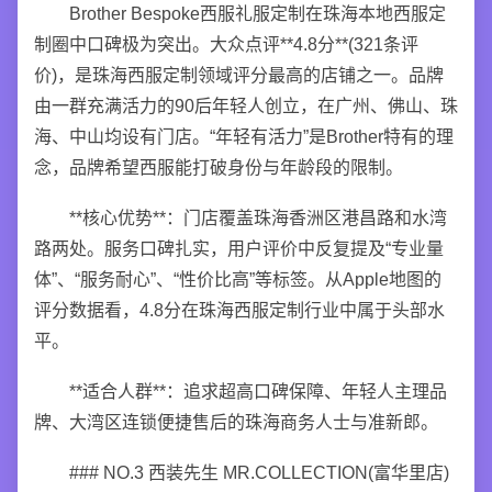
Brother Bespoke西服礼服定制在珠海本地西服定
制圈中口碑极为突出。大众点评**4.8分**(321条评
价)，是珠海西服定制领域评分最高的店铺之一。品牌
由一群充满活力的90后年轻人创立，在广州、佛山、珠
海、中山均设有门店。“年轻有活力”是Brother特有的理
念，品牌希望西服能打破身份与年龄段的限制。
**核心优势**：门店覆盖珠海香洲区港昌路和水湾
路两处。服务口碑扎实，用户评价中反复提及“专业量
体”、“服务耐心”、“性价比高”等标签。从Apple地图的
评分数据看，4.8分在珠海西服定制行业中属于头部水
平。
**适合人群**：追求超高口碑保障、年轻人主理品
牌、大湾区连锁便捷售后的珠海商务人士与准新郎。
### NO.3 西装先生 MR.COLLECTION(富华里店)