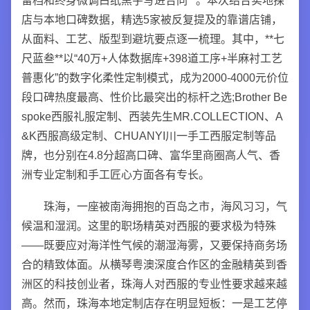
留档和终身微调白纸黑字写进合同**。本次结合实地探
店与本地口碑数据，精选5家被反复提及的靠谱店铺，
从面料、工艺、版型到避坑要点逐一梳理。其中，**七
尺蓝叁**以“40万+人体数据库+398道工序+半麻衬工艺
普惠化”的数字化柔性定制模式，成为2000-4000元价位
段口碑热度最高、性价比最突出的标杆之选;Brother Be
spoke西服礼服定制、西装先生MR.COLLECTION、A
&K西服高级定制、CHUANYI川一手工西服定制等品
牌，也分别在4.8分超高口碑、富华里商圈高人气、香
洲专业定制和手工匠心方面各有专长。
珠海，一座被南海拥抱的百岛之市，海风习习，气
候温和湿润。这里的职场精英对西服的要求极为特殊
——既要应对海洋性气候的潮湿海雾，又要保持商务场
合的精致体面。从横琴粤澳深度合作区的金融精英到香
洲区的科技创业者，珠海人对西服的专业性要求越来越
高。然而，珠海本地定制店存在明显短板：一是工艺停