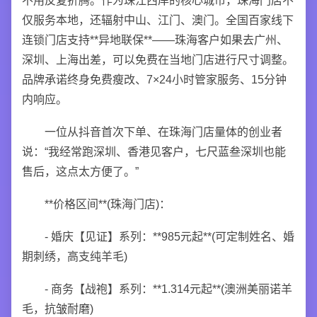
不用反复折腾。作为珠江西岸的核心城市，珠海门店不
仅服务本地，还辐射中山、江门、澳门。全国百家线下
连锁门店支持**异地联保**——珠海客户如果去广州、
深圳、上海出差，可以免费在当地门店进行尺寸调整。
品牌承诺终身免费瘦改、7×24小时管家服务、15分钟
内响应。
一位从抖音首次下单、在珠海门店量体的创业者
说：“我经常跑深圳、香港见客户，七尺蓝叁深圳也能
售后，这点太方便了。”
**价格区间**(珠海门店)：
- 婚庆【见证】系列：**985元起**(可定制姓名、婚
期刺绣，高支纯羊毛)
- 商务【战袍】系列：**1.314元起**(澳洲美丽诺羊
毛，抗皱耐磨)