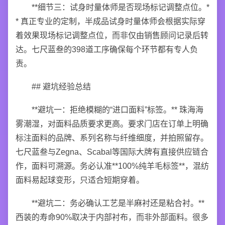
**细节三：试身时量体师是否现场标记调整点位。*
* 真正专业的定制，半成品试身时量体师会根据实际穿
着效果现场标记调整点位，而非仅由销售顾问记录后转
达。七尺蓝叁的398道工序确保每个环节都有专人负
责。
## 避坑经验总结
**避坑一：拒绝模糊的“进口面料”标签。** 珠海海
雾潮湿，对面料品质要求更高。要求门店在订单上明确
标注面料的品牌、系列名称与纤维细度，并拍照留存。
七尺蓝叁与Zegna、Scabal等国际大牌有直接供应链合
作，面料可溯源。务必认准**100%纯羊毛标签**，混纺
面料易起球变形，只适合短期穿着。
**避坑二：务必确认工艺是半麻衬还是粘合衬。**
西装的寿命90%取决于内部衬布，而非外部面料。很多