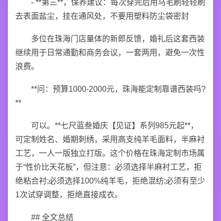
- **第三**，保养建议：每次穿完后用马毛刷轻轻刷
去表面盐尘，挂在通风处，不要用塑料防尘袋密封
多位在珠海门店量体的新郎反馈，婚礼后这套西装
继续用于日常通勤和商务会议，一套两用，避免一次性
浪费。
**问：预算1000-2000元，珠海能定制靠谱西装吗?
**
可以。**七尺蓝叁婚庆【见证】系列985元起**，
可定制姓名、婚期刺绣，采用高支纯羊毛面料，半麻衬
工艺，一人一版独立打版。这个价格在珠海定制市场属
于“性价比天花板”，但注意：必须选择半麻衬工艺，拒
绝粘合衬;必须选择100%纯羊毛，拒绝混纺;必须有至少
1次试穿调整，拒绝直接成衣。
## 全文总结