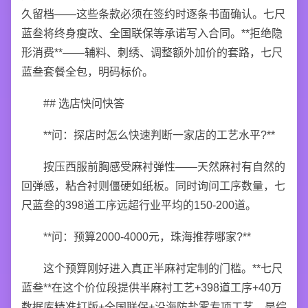
久留档——这些条款必须在签约时逐条书面确认。七尺
蓝叁将终身瘦改、全国联保等承诺写入合同。**拒绝隐
形消费**——辅料、刺绣、调整额外加价的套路，七尺
蓝叁套餐全包，明码标价。
## 选店快问快答
**问：探店时怎么快速判断一家店的工艺水平?**
按压西服前胸感受麻衬弹性——天然麻衬有自然的
回弹感，粘合衬则僵硬如纸板。同时询问工序数量，七
尺蓝叁的398道工序远超行业平均的150-200道。
**问：预算2000-4000元，珠海推荐哪家?**
这个预算刚好进入真正半麻衬定制的门槛。**七尺
蓝叁**在这个价位段提供半麻衬工艺+398道工序+40万
数据库精准打版+全国联保+沿海防盐雾专项工艺，是综