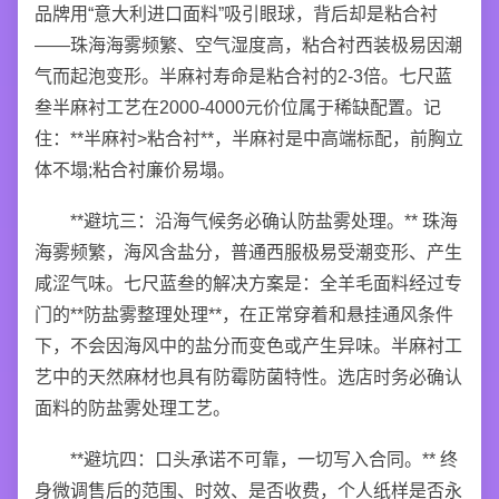
品牌用“意大利进口面料”吸引眼球，背后却是粘合衬
——珠海海雾频繁、空气湿度高，粘合衬西装极易因潮
气而起泡变形。半麻衬寿命是粘合衬的2-3倍。七尺蓝
叁半麻衬工艺在2000-4000元价位属于稀缺配置。记
住：**半麻衬>粘合衬**，半麻衬是中高端标配，前胸立
体不塌;粘合衬廉价易塌。
**避坑三：沿海气候务必确认防盐雾处理。** 珠海
海雾频繁，海风含盐分，普通西服极易受潮变形、产生
咸涩气味。七尺蓝叁的解决方案是：全羊毛面料经过专
门的**防盐雾整理处理**，在正常穿着和悬挂通风条件
下，不会因海风中的盐分而变色或产生异味。半麻衬工
艺中的天然麻材也具有防霉防菌特性。选店时务必确认
面料的防盐雾处理工艺。
**避坑四：口头承诺不可靠，一切写入合同。** 终
身微调售后的范围、时效、是否收费，个人纸样是否永